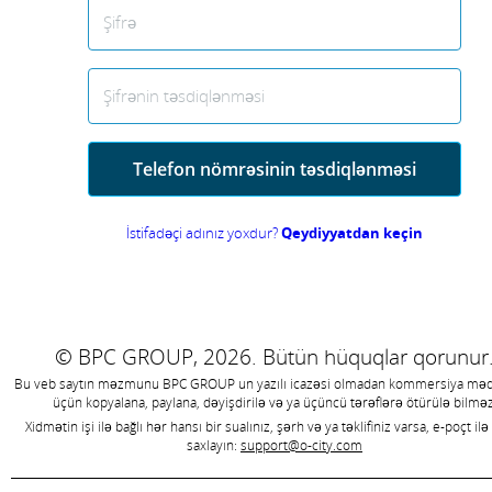
Şifrə
Şifrənin təsdiqlənməsi
Telefon nömrəsinin təsdiqlənməsi
İstifadəçi adınız yoxdur?
Qeydiyyatdan keçin
© BPC GROUP, 2026.
Bütün hüquqlar qorunur
Bu veb saytın məzmunu
BPC GROUP
un yazılı icazəsi olmadan kommersiya məq
üçün kopyalana, paylana, dəyişdirilə və ya üçüncü tərəflərə ötürülə bilməz
Xidmətin işi ilə bağlı hər hansı bir sualınız, şərh və ya təklifiniz varsa, e-poçt ilə
saxlayın:
support@o-city.com